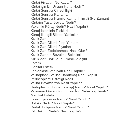
Kürtaj Fiyatları Ne Kadar?
Kürtaj için En Uygun Hafta Nedir?
Kürtaj Sonrası Cinsel İlişki
Kürtaj Sonrası Kanama
Kürtaj Sonrası Hamile Kalma İhtimali (Ne Zaman)
Kürtajın Yasal Boyutu Nedir?
Vakumlu Kürtaj Nedir? Nasıl Yapılır?
Kürtaj İşleminin Riskleri
Kürtaj İle İlgili Bilinen Yanlışlar
Kızlık Zarı
Kızlık Zarı Dikimi Flep Yöntemi
Kızlık Zarı Dikimi Fiyatları
Kızlık Zarı Zedelenmesi Nasıl Olur?
Kızlık Zarının Bozulma Belirtileri
Kızlık Zarı Bozulduğu Nasıl Anlaşılır?
Estetik
Genital Estetik
Labioplasti Ameliyatı Nasıl Yapılır?
Vajinoplasti (Vajina Daraltma) Nasıl Yapılır?
Perineoplasti Estetiği Nedir?
Vajina Beyazlatma Nasıl Yapılır?
Hudoplasti (Klitoris Estetiği) Nedir? Nasıl Yapılır?
Vajinanın Güzel Görünmesi İçin Neler Yapılmalı?
Medikal Estetik
Lazer Epilasyon Nedir? Nasıl Yapılır?
Botoks Nedir? Nasıl Yapılır?
Dudak Dolgusu Nedir? Nasıl Yapılır?
Cilt Bakımı Nedir? Nasıl Yapılır?