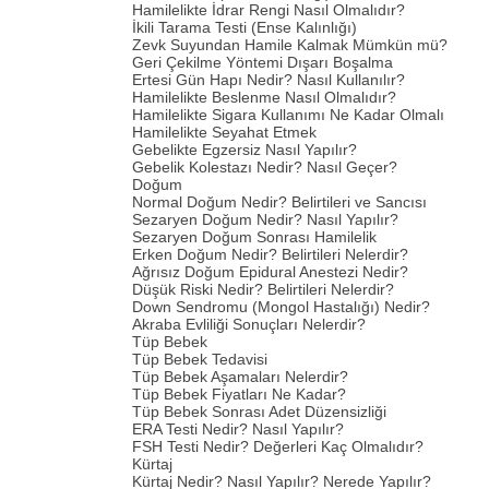
Hamilelikte İdrar Rengi Nasıl Olmalıdır?
İkili Tarama Testi (Ense Kalınlığı)
Zevk Suyundan Hamile Kalmak Mümkün mü?
Geri Çekilme Yöntemi Dışarı Boşalma
Ertesi Gün Hapı Nedir? Nasıl Kullanılır?
Hamilelikte Beslenme Nasıl Olmalıdır?
Hamilelikte Sigara Kullanımı Ne Kadar Olmalı
Hamilelikte Seyahat Etmek
Gebelikte Egzersiz Nasıl Yapılır?
Gebelik Kolestazı Nedir? Nasıl Geçer?
Doğum
Normal Doğum Nedir? Belirtileri ve Sancısı
Sezaryen Doğum Nedir? Nasıl Yapılır?
Sezaryen Doğum Sonrası Hamilelik
Erken Doğum Nedir? Belirtileri Nelerdir?
Ağrısız Doğum Epidural Anestezi Nedir?
Düşük Riski Nedir? Belirtileri Nelerdir?
Down Sendromu (Mongol Hastalığı) Nedir?
Akraba Evliliği Sonuçları Nelerdir?
Tüp Bebek
Tüp Bebek Tedavisi
Tüp Bebek Aşamaları Nelerdir?
Tüp Bebek Fiyatları Ne Kadar?
Tüp Bebek Sonrası Adet Düzensizliği
ERA Testi Nedir? Nasıl Yapılır?
FSH Testi Nedir? Değerleri Kaç Olmalıdır?
Kürtaj
Kürtaj Nedir? Nasıl Yapılır? Nerede Yapılır?