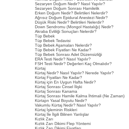
Sezaryen Doğum Nedir? Nasıl Yapılır?
Sezaryen Doğum Sonrası Hamilelik
Erken Doğum Nedir? Belirtileri Nelerdir?
Ağrısız Doğum Epidural Anestezi Nedir?
Düşük Riski Nedir? Belirtileri Nelerdir?
Down Sendromu (Mongol Hastalığı) Nedir?
Akraba Evliliği Sonuçları Nelerdir?
Tüp Bebek
Tüp Bebek Tedavisi
Tüp Bebek Aşamaları Nelerdir?
Tüp Bebek Fiyatları Ne Kadar?
Tüp Bebek Sonrası Adet Düzensizliği
ERA Testi Nedir? Nasıl Yapılır?
FSH Testi Nedir? Değerleri Kaç Olmalıdır?
Kürtaj
Kürtaj Nedir? Nasıl Yapılır? Nerede Yapılır?
Kürtaj Fiyatları Ne Kadar?
Kürtaj için En Uygun Hafta Nedir?
Kürtaj Sonrası Cinsel İlişki
Kürtaj Sonrası Kanama
Kürtaj Sonrası Hamile Kalma İhtimali (Ne Zaman)
Kürtajın Yasal Boyutu Nedir?
Vakumlu Kürtaj Nedir? Nasıl Yapılır?
Kürtaj İşleminin Riskleri
Kürtaj İle İlgili Bilinen Yanlışlar
Kızlık Zarı
Kızlık Zarı Dikimi Flep Yöntemi
Kızlık Zarı Dikimi Fiyatları