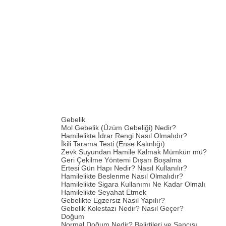
Gebelik
Mol Gebelik (Üzüm Gebeliği) Nedir?
Hamilelikte İdrar Rengi Nasıl Olmalıdır?
İkili Tarama Testi (Ense Kalınlığı)
Zevk Suyundan Hamile Kalmak Mümkün mü?
Geri Çekilme Yöntemi Dışarı Boşalma
Ertesi Gün Hapı Nedir? Nasıl Kullanılır?
Hamilelikte Beslenme Nasıl Olmalıdır?
Hamilelikte Sigara Kullanımı Ne Kadar Olmalı
Hamilelikte Seyahat Etmek
Gebelikte Egzersiz Nasıl Yapılır?
Gebelik Kolestazı Nedir? Nasıl Geçer?
Doğum
Normal Doğum Nedir? Belirtileri ve Sancısı