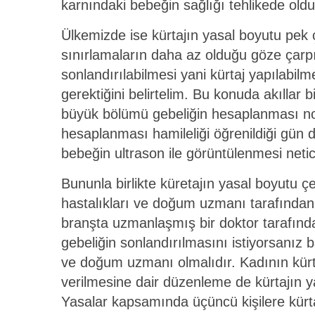
karnındaki bebeğin sağlığı tehlikede old
Ülkemizde ise kürtajın yasal boyutu pek ç
sınırlamaların daha az olduğu göze çarpı
sonlandırılabilmesi yani kürtaj yapılabil
gerektiğini belirtelim. Bu konuda akıllar 
büyük bölümü gebeliğin hesaplanması nok
hesaplanması hamileliği öğrenildiği gün 
bebeğin ultrason ile görüntülenmesi netic
Bununla birlikte küretajın yasal boyutu ç
hastalıkları ve doğum uzmanı tarafından y
branşta uzmanlaşmış bir doktor tarafınd
gebeliğin sonlandırılmasını istiyorsanız
ve doğum uzmanı olmalıdır. Kadının kürtaj
verilmesine dair düzenleme de kürtajın 
Yasalar kapsamında üçüncü kişilere kürtaj