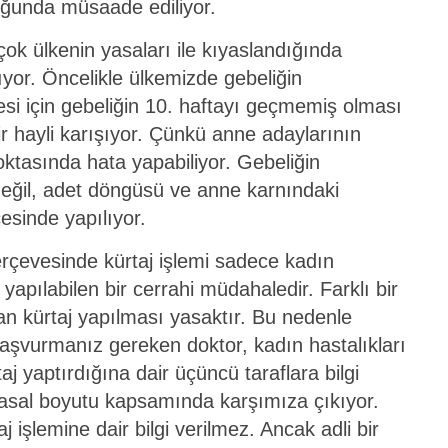
uğunda müsaade ediliyor.
ok ülkenin yasaları ile kıyaslandığında
yor. Öncelikle ülkemizde gebeliğin
mesi için gebeliğin 10. haftayı geçmemiş olması
bir hayli karışıyor. Çünkü anne adaylarının
tasında hata yapabiliyor. Gebeliğin
değil, adet döngüsü ve anne karnındaki
esinde yapılıyor.
erçevesinde kürtaj işlemi sadece kadın
apılabilen bir cerrahi müdahaledir. Farklı bir
an kürtaj yapılması yasaktır. Bu nedenle
 başvurmanız gereken doktor, kadın hastalıkları
 yaptırdığına dair üçüncü taraflara bilgi
yasal boyutu kapsamında karşımıza çıkıyor.
 işlemine dair bilgi verilmez. Ancak adli bir