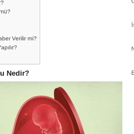
r?
 mü?
ber Verilir mi?
apılır?
N
tu Nedir?
E