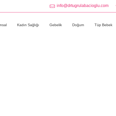
info@drtugrulabacioglu.com
msal
Kadın Sağlığı
Gebelik
Doğum
Tüp Bebek