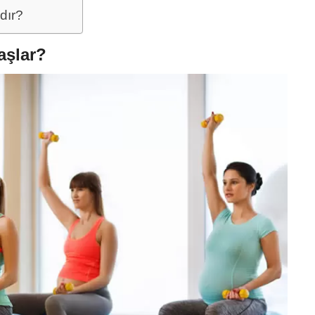
dır?
aşlar?