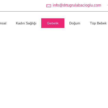
info@drtugrulabacioglu.com
msal
Kadın Sağlığı
Gebelik
Doğum
Tüp Bebek