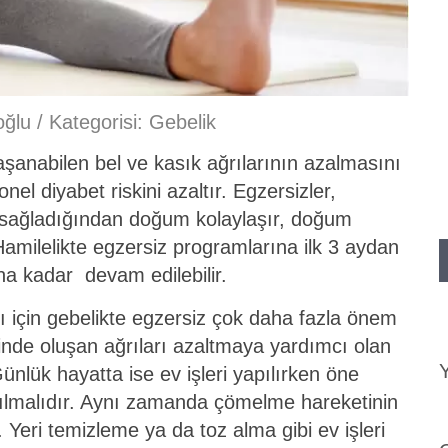
oğlu
/ Kategorisi:
Gebelik
şanabilen bel ve kasık ağrılarının azalmasını
nel diyabet riskini azaltır. Egzersizler,
ı sağladığından doğum kolaylaşır, doğum
Hamilelikte egzersiz programlarına ilk 3 aydan
na kadar devam edilebilir.
rı için gebelikte egzersiz çok daha fazla önem
inde oluşan ağrıları azaltmaya yardımcı olan
Y
ünlük hayatta ise ev işleri yapılırken öne
ılmalıdır. Aynı zamanda çömelme hareketinin
eri temizleme ya da toz alma gibi ev işleri