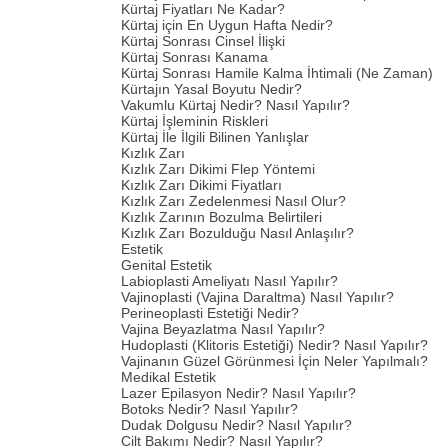
Kürtaj Fiyatları Ne Kadar?
Kürtaj için En Uygun Hafta Nedir?
Kürtaj Sonrası Cinsel İlişki
Kürtaj Sonrası Kanama
Kürtaj Sonrası Hamile Kalma İhtimali (Ne Zaman)
Kürtajın Yasal Boyutu Nedir?
Vakumlu Kürtaj Nedir? Nasıl Yapılır?
Kürtaj İşleminin Riskleri
Kürtaj İle İlgili Bilinen Yanlışlar
Kızlık Zarı
Kızlık Zarı Dikimi Flep Yöntemi
Kızlık Zarı Dikimi Fiyatları
Kızlık Zarı Zedelenmesi Nasıl Olur?
Kızlık Zarının Bozulma Belirtileri
Kızlık Zarı Bozulduğu Nasıl Anlaşılır?
Estetik
Genital Estetik
Labioplasti Ameliyatı Nasıl Yapılır?
Vajinoplasti (Vajina Daraltma) Nasıl Yapılır?
Perineoplasti Estetiği Nedir?
Vajina Beyazlatma Nasıl Yapılır?
Hudoplasti (Klitoris Estetiği) Nedir? Nasıl Yapılır?
Vajinanın Güzel Görünmesi İçin Neler Yapılmalı?
Medikal Estetik
Lazer Epilasyon Nedir? Nasıl Yapılır?
Botoks Nedir? Nasıl Yapılır?
Dudak Dolgusu Nedir? Nasıl Yapılır?
Cilt Bakımı Nedir? Nasıl Yapılır?