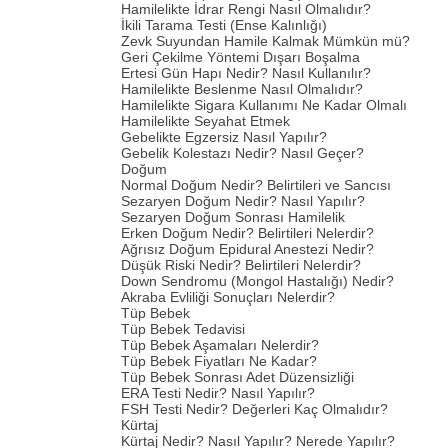
Hamilelikte İdrar Rengi Nasıl Olmalıdır?
İkili Tarama Testi (Ense Kalınlığı)
Zevk Suyundan Hamile Kalmak Mümkün mü?
Geri Çekilme Yöntemi Dışarı Boşalma
Ertesi Gün Hapı Nedir? Nasıl Kullanılır?
Hamilelikte Beslenme Nasıl Olmalıdır?
Hamilelikte Sigara Kullanımı Ne Kadar Olmalı
Hamilelikte Seyahat Etmek
Gebelikte Egzersiz Nasıl Yapılır?
Gebelik Kolestazı Nedir? Nasıl Geçer?
Doğum
Normal Doğum Nedir? Belirtileri ve Sancısı
Sezaryen Doğum Nedir? Nasıl Yapılır?
Sezaryen Doğum Sonrası Hamilelik
Erken Doğum Nedir? Belirtileri Nelerdir?
Ağrısız Doğum Epidural Anestezi Nedir?
Düşük Riski Nedir? Belirtileri Nelerdir?
Down Sendromu (Mongol Hastalığı) Nedir?
Akraba Evliliği Sonuçları Nelerdir?
Tüp Bebek
Tüp Bebek Tedavisi
Tüp Bebek Aşamaları Nelerdir?
Tüp Bebek Fiyatları Ne Kadar?
Tüp Bebek Sonrası Adet Düzensizliği
ERA Testi Nedir? Nasıl Yapılır?
FSH Testi Nedir? Değerleri Kaç Olmalıdır?
Kürtaj
Kürtaj Nedir? Nasıl Yapılır? Nerede Yapılır?