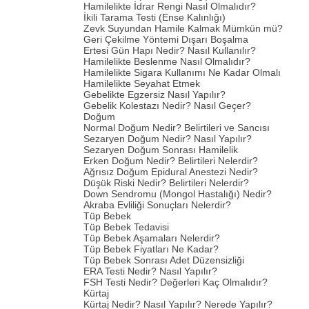
Hamilelikte İdrar Rengi Nasıl Olmalıdır?
İkili Tarama Testi (Ense Kalınlığı)
Zevk Suyundan Hamile Kalmak Mümkün mü?
Geri Çekilme Yöntemi Dışarı Boşalma
Ertesi Gün Hapı Nedir? Nasıl Kullanılır?
Hamilelikte Beslenme Nasıl Olmalıdır?
Hamilelikte Sigara Kullanımı Ne Kadar Olmalı
Hamilelikte Seyahat Etmek
Gebelikte Egzersiz Nasıl Yapılır?
Gebelik Kolestazı Nedir? Nasıl Geçer?
Doğum
Normal Doğum Nedir? Belirtileri ve Sancısı
Sezaryen Doğum Nedir? Nasıl Yapılır?
Sezaryen Doğum Sonrası Hamilelik
Erken Doğum Nedir? Belirtileri Nelerdir?
Ağrısız Doğum Epidural Anestezi Nedir?
Düşük Riski Nedir? Belirtileri Nelerdir?
Down Sendromu (Mongol Hastalığı) Nedir?
Akraba Evliliği Sonuçları Nelerdir?
Tüp Bebek
Tüp Bebek Tedavisi
Tüp Bebek Aşamaları Nelerdir?
Tüp Bebek Fiyatları Ne Kadar?
Tüp Bebek Sonrası Adet Düzensizliği
ERA Testi Nedir? Nasıl Yapılır?
FSH Testi Nedir? Değerleri Kaç Olmalıdır?
Kürtaj
Kürtaj Nedir? Nasıl Yapılır? Nerede Yapılır?