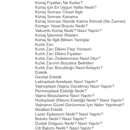
Kürtaj Fiyatları Ne Kadar?
Kürtaj için En Uygun Hafta Nedir?
Kürtaj Sonrası Cinsel İlişki
Kürtaj Sonrası Kanama
Kürtaj Sonrası Hamile Kalma İhtimali (Ne Zaman)
Kürtajın Yasal Boyutu Nedir?
Vakumlu Kürtaj Nedir? Nasıl Yapılır?
Kürtaj İşleminin Riskleri
Kürtaj İle İlgili Bilinen Yanlışlar
Kızlık Zarı
Kızlık Zarı Dikimi Flep Yöntemi
Kızlık Zarı Dikimi Fiyatları
Kızlık Zarı Zedelenmesi Nasıl Olur?
Kızlık Zarının Bozulma Belirtileri
Kızlık Zarı Bozulduğu Nasıl Anlaşılır?
Estetik
Genital Estetik
Labioplasti Ameliyatı Nasıl Yapılır?
Vajinoplasti (Vajina Daraltma) Nasıl Yapılır?
Perineoplasti Estetiği Nedir?
Vajina Beyazlatma Nasıl Yapılır?
Hudoplasti (Klitoris Estetiği) Nedir? Nasıl Yapılır?
Vajinanın Güzel Görünmesi İçin Neler Yapılmalı?
Medikal Estetik
Lazer Epilasyon Nedir? Nasıl Yapılır?
Botoks Nedir? Nasıl Yapılır?
Dudak Dolgusu Nedir? Nasıl Yapılır?
Cilt Bakımı Nedir? Nasıl Yapılır?