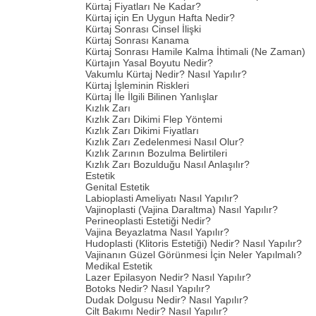
Kürtaj Fiyatları Ne Kadar?
Kürtaj için En Uygun Hafta Nedir?
Kürtaj Sonrası Cinsel İlişki
Kürtaj Sonrası Kanama
Kürtaj Sonrası Hamile Kalma İhtimali (Ne Zaman)
Kürtajın Yasal Boyutu Nedir?
Vakumlu Kürtaj Nedir? Nasıl Yapılır?
Kürtaj İşleminin Riskleri
Kürtaj İle İlgili Bilinen Yanlışlar
Kızlık Zarı
Kızlık Zarı Dikimi Flep Yöntemi
Kızlık Zarı Dikimi Fiyatları
Kızlık Zarı Zedelenmesi Nasıl Olur?
Kızlık Zarının Bozulma Belirtileri
Kızlık Zarı Bozulduğu Nasıl Anlaşılır?
Estetik
Genital Estetik
Labioplasti Ameliyatı Nasıl Yapılır?
Vajinoplasti (Vajina Daraltma) Nasıl Yapılır?
Perineoplasti Estetiği Nedir?
Vajina Beyazlatma Nasıl Yapılır?
Hudoplasti (Klitoris Estetiği) Nedir? Nasıl Yapılır?
Vajinanın Güzel Görünmesi İçin Neler Yapılmalı?
Medikal Estetik
Lazer Epilasyon Nedir? Nasıl Yapılır?
Botoks Nedir? Nasıl Yapılır?
Dudak Dolgusu Nedir? Nasıl Yapılır?
Cilt Bakımı Nedir? Nasıl Yapılır?