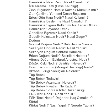
Hamilelikte İdrar Rengi Nasıl Olmalıdır?
İkili Tarama Testi (Ense Kalınlığı)
Zevk Suyundan Hamile Kalmak Mümkün mü?
Geri Çekilme Yöntemi Dışarı Boşalma
Ertesi Gün Hapı Nedir? Nasıl Kullanılır?
Hamilelikte Beslenme Nasıl Olmalıdır?
Hamilelikte Sigara Kullanımı Ne Kadar Olmalı
Hamilelikte Seyahat Etmek
Gebelikte Egzersiz Nasıl Yapılır?
Gebelik Kolestazı Nedir? Nasıl Geçer?
Doğum
Normal Doğum Nedir? Belirtileri ve Sancısı
Sezaryen Doğum Nedir? Nasıl Yapılır?
Sezaryen Doğum Sonrası Hamilelik
Erken Doğum Nedir? Belirtileri Nelerdir?
Ağrısız Doğum Epidural Anestezi Nedir?
Düşük Riski Nedir? Belirtileri Nelerdir?
Down Sendromu (Mongol Hastalığı) Nedir?
Akraba Evliliği Sonuçları Nelerdir?
Tüp Bebek
Tüp Bebek Tedavisi
Tüp Bebek Aşamaları Nelerdir?
Tüp Bebek Fiyatları Ne Kadar?
Tüp Bebek Sonrası Adet Düzensizliği
ERA Testi Nedir? Nasıl Yapılır?
FSH Testi Nedir? Değerleri Kaç Olmalıdır?
Kürtaj
Kürtaj Nedir? Nasıl Yapılır? Nerede Yapılır?