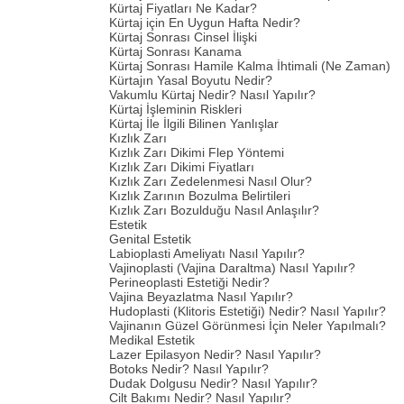
Kürtaj Fiyatları Ne Kadar?
Kürtaj için En Uygun Hafta Nedir?
Kürtaj Sonrası Cinsel İlişki
Kürtaj Sonrası Kanama
Kürtaj Sonrası Hamile Kalma İhtimali (Ne Zaman)
Kürtajın Yasal Boyutu Nedir?
Vakumlu Kürtaj Nedir? Nasıl Yapılır?
Kürtaj İşleminin Riskleri
Kürtaj İle İlgili Bilinen Yanlışlar
Kızlık Zarı
Kızlık Zarı Dikimi Flep Yöntemi
Kızlık Zarı Dikimi Fiyatları
Kızlık Zarı Zedelenmesi Nasıl Olur?
Kızlık Zarının Bozulma Belirtileri
Kızlık Zarı Bozulduğu Nasıl Anlaşılır?
Estetik
Genital Estetik
Labioplasti Ameliyatı Nasıl Yapılır?
Vajinoplasti (Vajina Daraltma) Nasıl Yapılır?
Perineoplasti Estetiği Nedir?
Vajina Beyazlatma Nasıl Yapılır?
Hudoplasti (Klitoris Estetiği) Nedir? Nasıl Yapılır?
Vajinanın Güzel Görünmesi İçin Neler Yapılmalı?
Medikal Estetik
Lazer Epilasyon Nedir? Nasıl Yapılır?
Botoks Nedir? Nasıl Yapılır?
Dudak Dolgusu Nedir? Nasıl Yapılır?
Cilt Bakımı Nedir? Nasıl Yapılır?