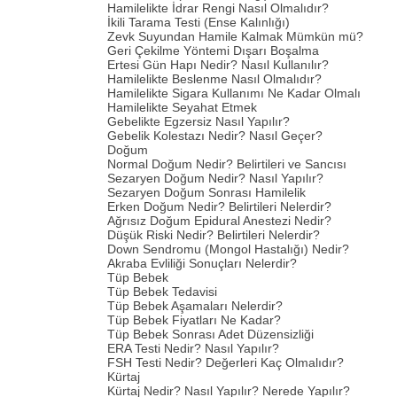
Hamilelikte İdrar Rengi Nasıl Olmalıdır?
İkili Tarama Testi (Ense Kalınlığı)
Zevk Suyundan Hamile Kalmak Mümkün mü?
Geri Çekilme Yöntemi Dışarı Boşalma
Ertesi Gün Hapı Nedir? Nasıl Kullanılır?
Hamilelikte Beslenme Nasıl Olmalıdır?
Hamilelikte Sigara Kullanımı Ne Kadar Olmalı
Hamilelikte Seyahat Etmek
Gebelikte Egzersiz Nasıl Yapılır?
Gebelik Kolestazı Nedir? Nasıl Geçer?
Doğum
Normal Doğum Nedir? Belirtileri ve Sancısı
Sezaryen Doğum Nedir? Nasıl Yapılır?
Sezaryen Doğum Sonrası Hamilelik
Erken Doğum Nedir? Belirtileri Nelerdir?
Ağrısız Doğum Epidural Anestezi Nedir?
Düşük Riski Nedir? Belirtileri Nelerdir?
Down Sendromu (Mongol Hastalığı) Nedir?
Akraba Evliliği Sonuçları Nelerdir?
Tüp Bebek
Tüp Bebek Tedavisi
Tüp Bebek Aşamaları Nelerdir?
Tüp Bebek Fiyatları Ne Kadar?
Tüp Bebek Sonrası Adet Düzensizliği
ERA Testi Nedir? Nasıl Yapılır?
FSH Testi Nedir? Değerleri Kaç Olmalıdır?
Kürtaj
Kürtaj Nedir? Nasıl Yapılır? Nerede Yapılır?